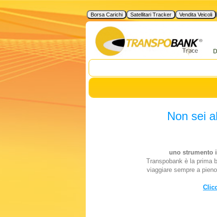
D
Non sei a
uno strumento i
Transpobank è la prima b
viaggiare sempre a pieno
Clic