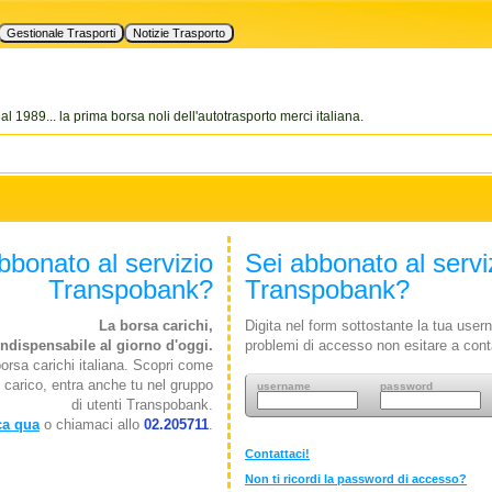
al 1989... la prima borsa noli dell'autotrasporto merci italiana.
bbonato al servizio
Sei abbonato al servi
Transpobank?
Transpobank?
La borsa carichi,
Digita nel form sottostante la tua use
ndispensabile al giorno d'oggi.
problemi di accesso non esitare a cont
orsa carichi italiana. Scopri come
 carico, entra anche tu nel gruppo
username
password
di utenti Transpobank.
ca qua
o chiamaci allo
02.205711
.
Contattaci!
Non ti ricordi la password di accesso?